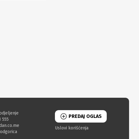
odjeljenje
PREDAJ OGLAS
1 555
dan.co.me
Uslovi korišćenja
Podgorica