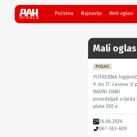
Početna
Najnovije
Web oglasi
ОГЛАСИ
Mali oglas
POSAO
POTREBNA higijeniča
9. do 17. časova. U 
RADNI DANI 

ponedeljak srijeda i
plata 500 e
26.06.2026
067-363-609