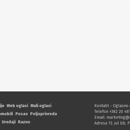
ije
Web oglasi
Mali oglasi
Kontakt - Oglasno 
Telefon +382 20 48
omobili
Posao
Poljoprivreda
Email:
marketing@
Uređaji
Razno
Adresa 13. jul bb, 