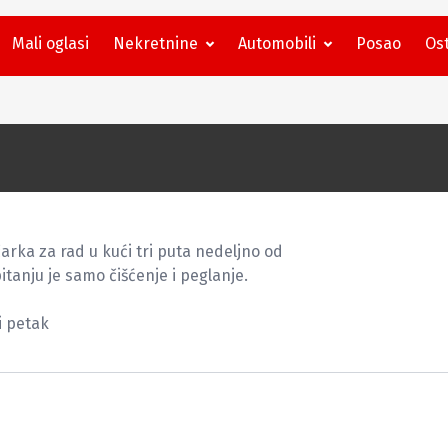
Mali oglasi
Nekretnine
Automobili
Posao
Ost
rka za rad u kući tri puta nedeljno od

pitanju je samo čišćenje i peglanje.

 petak
