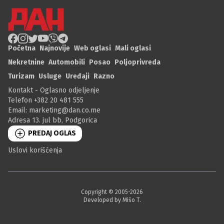
Početna
Najnovije
Web oglasi
Mali oglasi
Nekretnine
Automobili
Posao
Poljoprivreda
Turizam
Usluge
Uređaji
Razno
Kontakt - Oglasno odjeljenje
Telefon +382 20 481 555
Email:
marketing@dan.co.me
Adresa 13. jul bb, Podgorica
PREDAJ OGLAS
Uslovi korišćenja
Copyright © 2005-
2026
Developed by Mišo T.