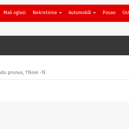
Mali oglasi
Nekretnine
Automobili
Posao
Ost
du prunus, 11kom -1E