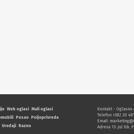
ije
Web oglasi
Mali oglasi
Kontakt - Oglasno 
Telefon +382 20 48
omobili
Posao
Poljoprivreda
Email:
marketing@
Uređaji
Razno
Adresa 13. jul bb, 