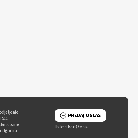
odjeljenje
PREDAJ OGLAS
1 555
dan.co.me
Uslovi korišćenja
Podgorica