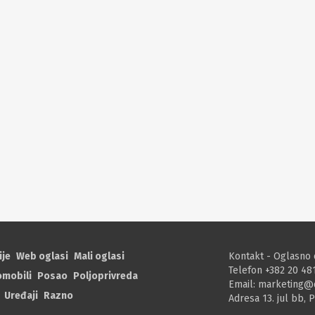
ije
Web oglasi
Mali oglasi
Kontakt - Oglasno 
Telefon +382 20 48
omobili
Posao
Poljoprivreda
Email:
marketing@
Uređaji
Razno
Adresa 13. jul bb, 