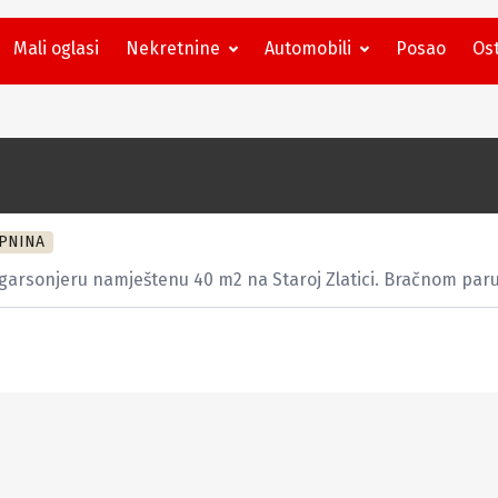
Mali oglasi
Nekretnine
Automobili
Posao
Ost
PNINA
arsonjeru namještenu 40 m2 na Staroj Zlatici. Bračnom paru i