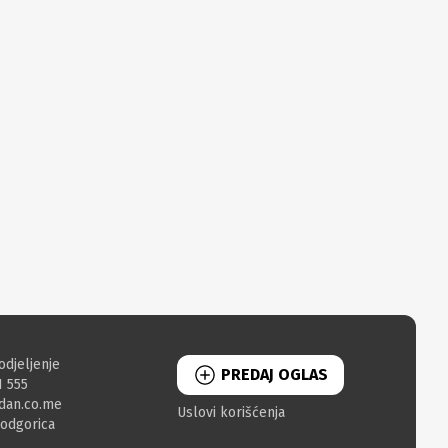
odjeljenje
PREDAJ OGLAS
1 555
dan.co.me
Uslovi korišćenja
Podgorica