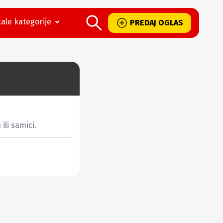
ale kategorije
PREDAJ OGLAS
li samici.