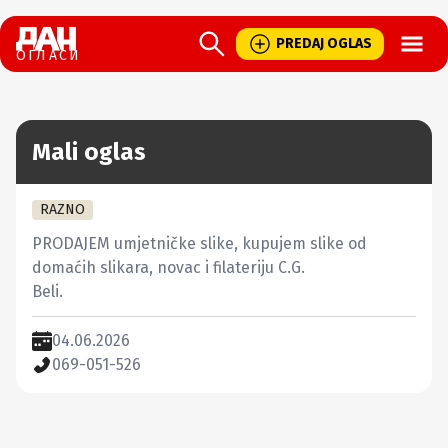
Open
PREDAJ OGLAS
ОГЛАСИ
Mali oglas
RAZNO
PRODAJEM umjetničke slike, kupujem slike od 
domaćih slikara, novac i filateriju C.G.

Beli.
04.06.2026
069-051-526