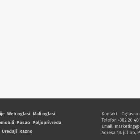
ije
Web oglasi
Mali oglasi
Kontakt - Oglasno 
Telefon +382 20 48
omobili
Posao
Poljoprivreda
Email:
marketing@
Uređaji
Razno
Adresa 13. jul bb, 