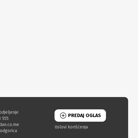
odjeljenje
PREDAJ OGLAS
1 555
dan.co.me
Uslovi korišćenja
Podgorica