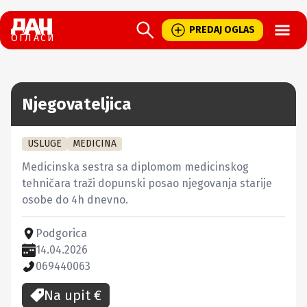
Open
PREDAJ OGLAS
ОГЛАСИ
Njegovateljica
USLUGE
MEDICINA
Medicinska sestra sa diplomom medicinskog 
tehničara traži dopunski posao njegovanja starije 
osobe do 4h dnevno.
Podgorica
14.04.2026
069440063
Na upit
€