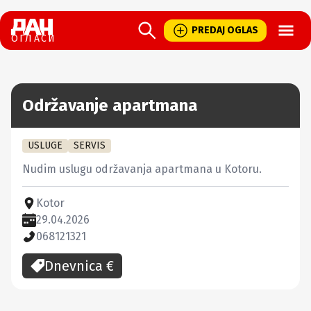
Open
PREDAJ OGLAS
ОГЛАСИ
Održavanje apartmana
USLUGE
SERVIS
Nudim uslugu održavanja apartmana u Kotoru.
Kotor
29.04.2026
068121321
Dnevnica
€