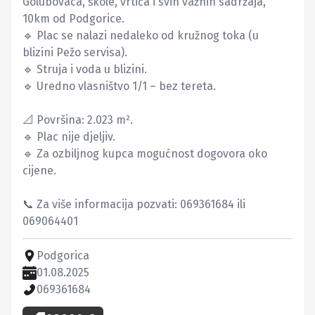
Golubovaca, škole, vrtića i svih važnih sadržaja, 
10km od Podgorice.

🔹 Plac se nalazi nedaleko od kružnog toka (u 
blizini Pežo servisa).

🔹 Struja i voda u blizini.

🔹 Uredno vlasništvo 1/1 – bez tereta.

📐 Površina: 2.023 m².

🔹 Plac nije djeljiv.

🔹 Za ozbiljnog kupca mogućnost dogovora oko 
cijene.

📞 Za više informacija pozvati: 069361684 ili 
069064401
Podgorica
01.08.2025
069361684