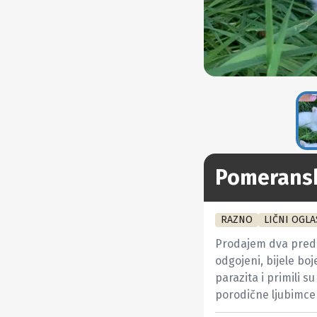
Pomeransk
RAZNO
LIČNI OGLA
Prodajem dva predi
odgojeni, bijele boj
parazita i primili su
porodične ljubimce