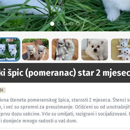
i špic (pomeranac) star 2 mjese
SI
vna šteneta pomeranskog špica, starosti 2 mjeseca. Štenci su
e, i već su spremni za preuzimanje. Očišćeni su od unutrašnjih
 prvu dozu vakcine. Vrlo su umiljati, razigrani i socijalizovani.
 i donijeće mnogo radosti u vaš dom.