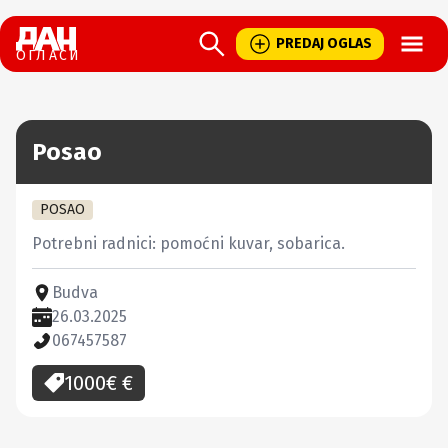
Open
PREDAJ OGLAS
ОГЛАСИ
Posao
POSAO
Potrebni radnici: pomoćni kuvar, sobarica.
Budva
26.03.2025
067457587
1000€
€