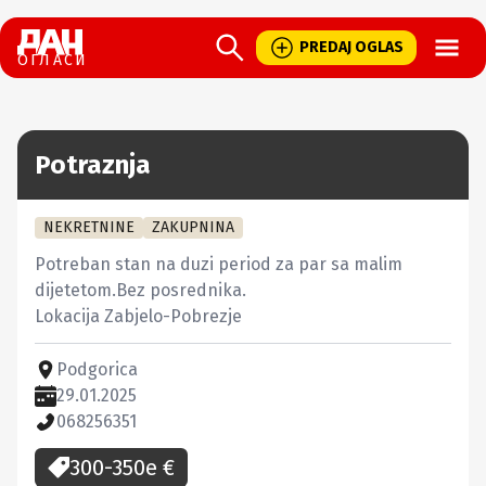
Open
PREDAJ OGLAS
ОГЛАСИ
Potraznja
NEKRETNINE
ZAKUPNINA
Potreban stan na duzi period za par sa malim 
dijetetom.Bez posrednika.

Lokacija Zabjelo-Pobrezje
Podgorica
29.01.2025
068256351
300-350e
€