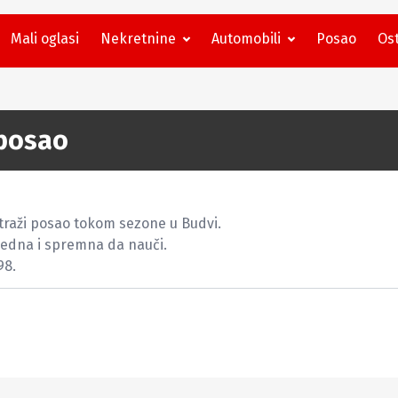
Mali oglasi
Nekretnine
Automobili
Posao
Ost
posao
traži posao tokom sezone u Budvi. 

ijedna i spremna da nauči. 

98.