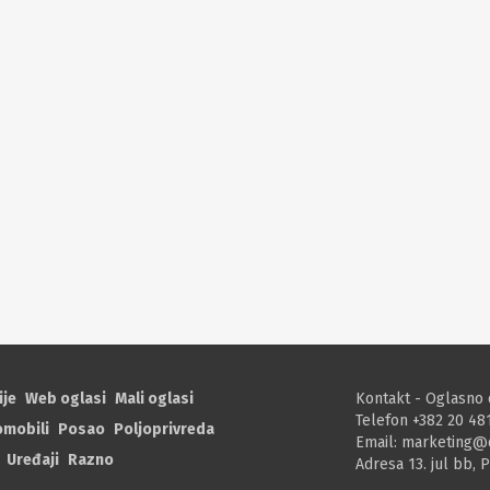
ije
Web oglasi
Mali oglasi
Kontakt - Oglasno 
Telefon +382 20 48
omobili
Posao
Poljoprivreda
Email:
marketing@
Uređaji
Razno
Adresa 13. jul bb, 