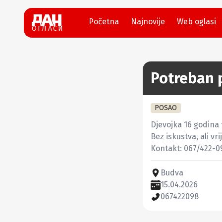
Početna
Najnovije
Web oglasi
ОГЛАСИ
Potreban 
POSAO
Djevojka 16 godina 
Bez iskustva, ali vr
Kontakt: 067/422-0
Budva
15.04.2026
067422098