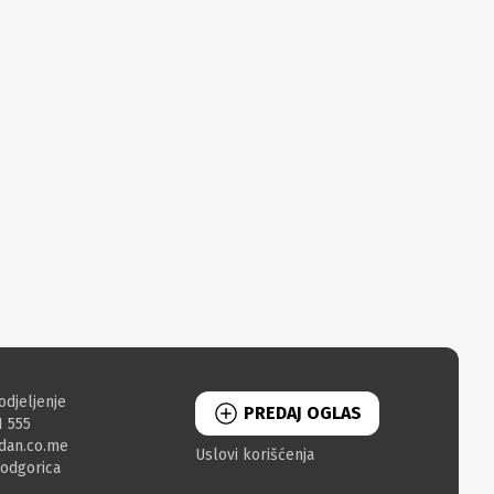
odjeljenje
PREDAJ OGLAS
1 555
dan.co.me
Uslovi korišćenja
Podgorica