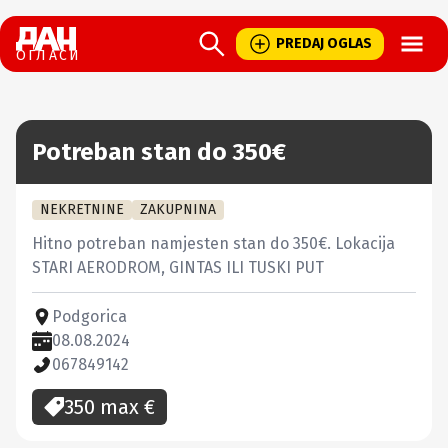
Open
PREDAJ OGLAS
ОГЛАСИ
Potreban stan do 350€
NEKRETNINE
ZAKUPNINA
Hitno potreban namjesten stan do 350€. Lokacija 
STARI AERODROM, GINTAS ILI TUSKI PUT
Podgorica
08.08.2024
067849142
350 max
€