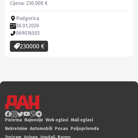
Cijena: 230.000 €
Podgorica
30.01.2026
069016503
230000
€
Početna
Najnovije
Web oglasi
Mali oglasi
Nekretnine
Automobili
Posao
Poljoprivreda
Turizam
Usluge
Uređaji
Razno