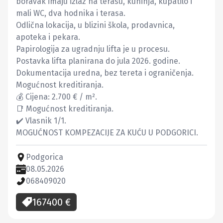
boravak imaju izlaz na terasu, kuhinja, kupatilo i 
mali WC, dva hodnika i terasa.

Odlična lokacija, u blizini škola, prodavnica, 
apoteka i pekara.

Papirologija za ugradnju lifta je u procesu. 
Postavka lifta planirana do jula 2026. godine. 
Dokumentacija uredna, bez tereta i ograničenja. 
Mogućnost kreditiranja.

💰 Cijena: 2.700 € / m².

📑 Mogućnost kreditiranja.

✔️ Vlasnik 1/1.

MOGUĆNOST KOMPEZACIJE ZA KUĆU U PODGORICI.
Podgorica
08.05.2026
068409020
167400
€