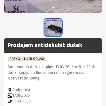
Prodajem antidekubit dušek
RAZNO
LIČNI OGLASI
Antidemubit dušek kupljen 13.03.'26. Korištek 20ak 
dana. Kupljen u Rudo, ima račun i garanciju. 
Nosivost do 100kg.
Podgorica
17.05.2026
068813806