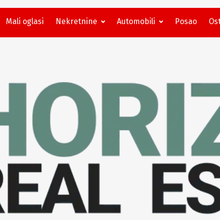
Mali oglasi
Nekretnine
Automobili
Posao
Ost