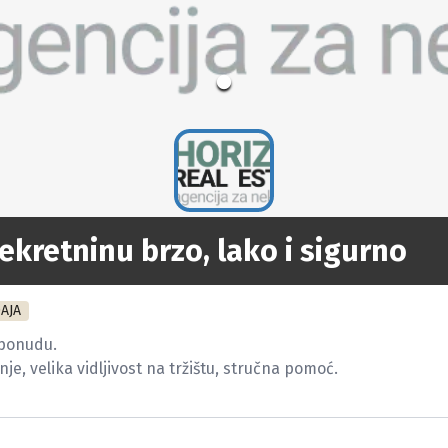
ekretninu brzo, lako i sigurno
AJA
ponudu.

e, velika vidljivost na tržištu, stručna pomoć.
