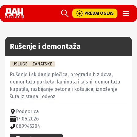
Open
PREDAJ OGLAS
ОГЛАСИ
Rušenje i demontaža
USLUGE
ZANATSKE
Rušenje i skidanje pločica, pregradnih zidova, 
demontaža parketa, laminata i lajsni, demontaža 
kupatila, razbijanje betona i košuljice, iznošenje 
šuta iz stana i odvoz.
Podgorica
17.06.2026
069945204