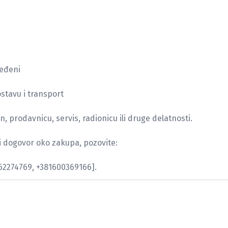
eđeni

stavu i transport

 prodavnicu, servis, radionicu ili druge delatnosti.

 i dogovor oko zakupa, pozovite:

162274769, +381600369166].