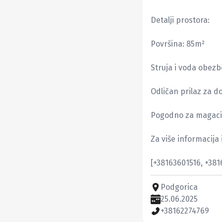
Detalji prostora:

Površina: 85m²

Struja i voda obezb
Odličan prilaz za do
Pogodno za magacin,
Za više informacija
[+38163601516, +38
Podgorica
25.06.2025
+38162274769