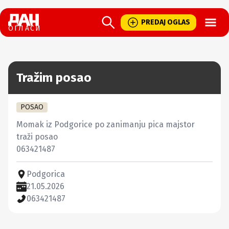
Open
PREDAJ OGLAS
ОГЛАСИ
Tražim posao
POSAO
Momak iz Podgorice po zanimanju pica majstor 
traži posao 

063421487
Podgorica
21.05.2026
063421487