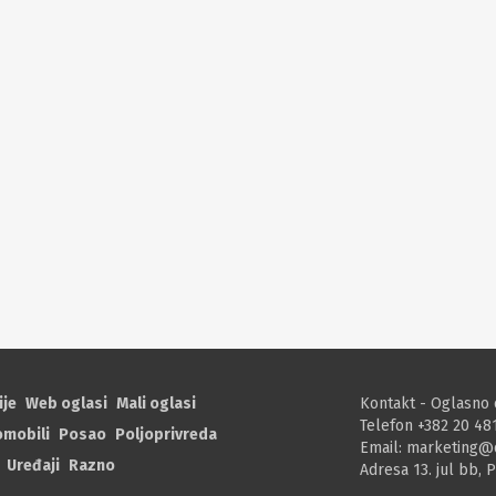
ije
Web oglasi
Mali oglasi
Kontakt - Oglasno 
Telefon +382 20 48
omobili
Posao
Poljoprivreda
Email:
marketing@
Uređaji
Razno
Adresa 13. jul bb, 