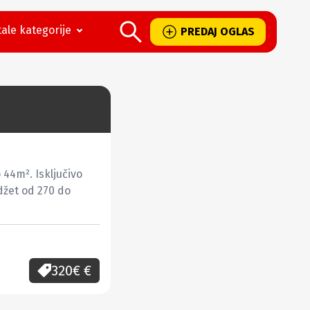
ale kategorije
PREDAJ OGLAS
44m². Isključivo 
džet od 270 do 
320€
€