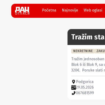
Početna
Najnovije
Web oglasi
ОГЛАСИ
Tražim st
NEKRETNINE
ZAKU
Tražim jednosoban s
Blok 6 ili Blok 9, 
320€.  Poruke slati
Podgorica
29.05.2026
067681599