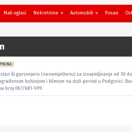
Mali oglasi
Nekretnine
Automobili
Posao
Ost
an
PNINA
tan ili garsonjeru (nenamještenu) za iznajmljivanje od 30 do 
sa ugrađenom kuhinjom i klimom na duži period u Podgorici. Bu
 na broj 067/681-599.