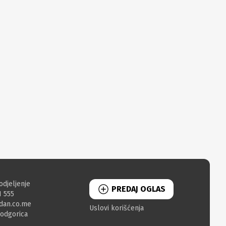
odjeljenje
PREDAJ OGLAS
1 555
dan.co.me
Uslovi korišćenja
Podgorica