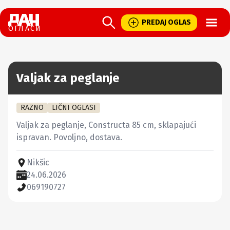
Open
PREDAJ OGLAS
ОГЛАСИ
Valjak za peglanje
RAZNO
LIČNI OGLASI
Valjak za peglanje, Constructa 85 cm, sklapajući 
ispravan. Povoljno, dostava.
Nikšic
24.06.2026
069190727