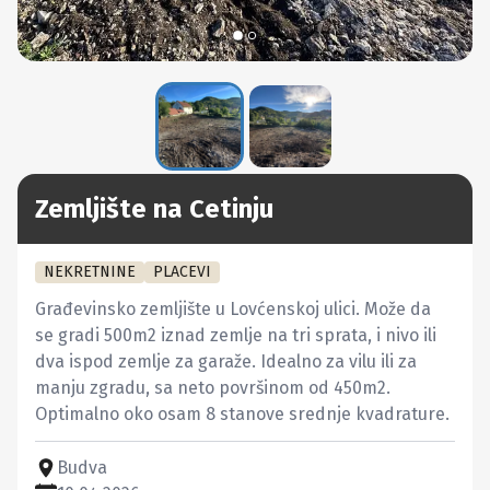
Zemljište na Cetinju
NEKRETNINE
PLACEVI
Građevinsko zemljište u Lovćenskoj ulici. Može da 
se gradi 500m2 iznad zemlje na tri sprata, i nivo ili 
dva ispod zemlje za garaže. Idealno za vilu ili za 
manju zgradu, sa neto površinom od 450m2. 

Optimalno oko osam 8 stanove srednje kvadrature.
Budva